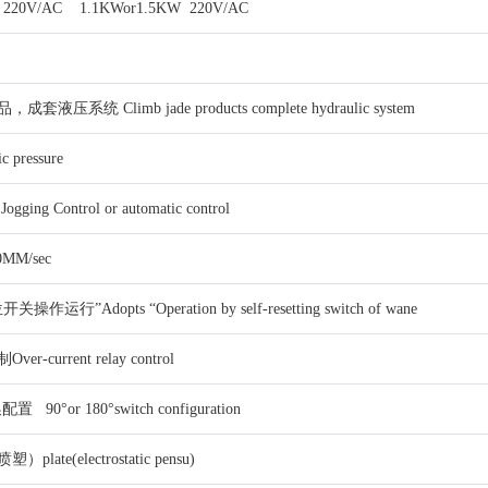
220V/AC 1.1KWor1.5KW 220V/AC
压系统 Climb jade products complete hydraulic system
 pressure
g Control or automatic control
0MM/sec
行”Adopts “Operation by self-resetting switch of wane
current relay control
 90°or 180°switch configuration
ate(electrostatic pensu)