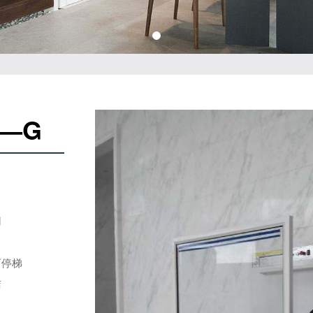
—G
用
可停梯
洁