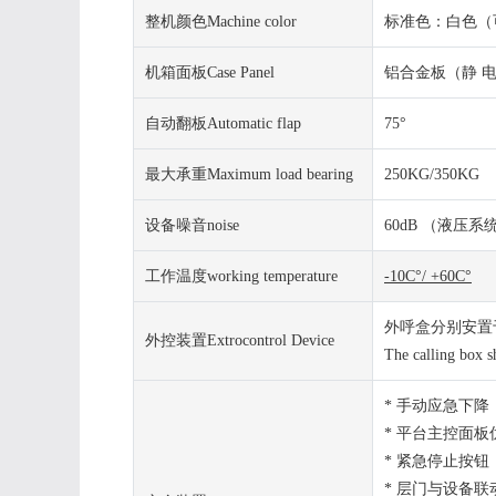
整机颜色Machine color
标准色：白色（可选）St
机箱面板Case Panel
铝合金板（静 电 喷 塑）a
自动翻板Automatic flap
75°
最大承重Maximum load bearing
250KG/350KG
设备噪音noise
60dB （液压系统内置 
工作温度working temperature
-10C
°/ +60C°
外呼盒分别安置
外控装置Extrocontrol Device
The calling box sh
* 手动应急下降 Manu
* 平台主控面板优先 Pl
* 紧急停止按钮 Eme
* 层门与设备联动控制La