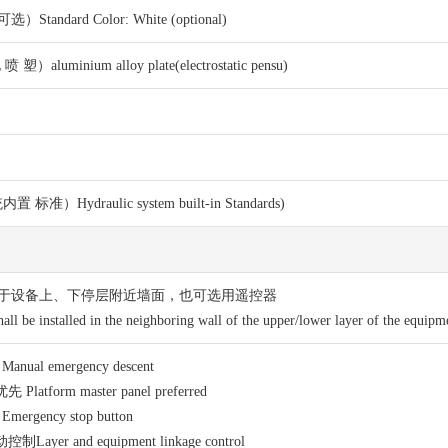
andard Color: White (optional)
luminium alloy plate(electrostatic pensu)
标准）Hydraulic system built-in Standards)
于设备上、下停层附近墙面，也可选用遥控器
all be installed in the neighboring wall of the upper/lower layer of the equipm
al emergency descent
atform master panel preferred
rgency stop button
yer and equipment linkage control