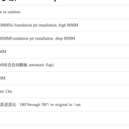
or outdoor
 foundation pit installation, high 80MM
undation pit installation, deep 80MM
0MM
MM(含自动翻板 automatic flap)
6MM
m 13m
进原出 180°through /90°/ or original in / out