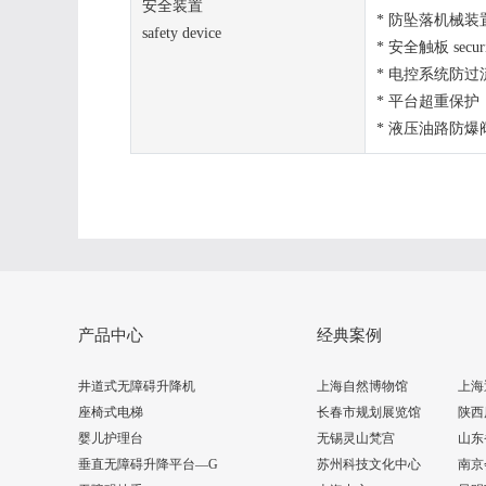
安全装置
* 防坠落机械装置 anti
safety device
* 安全触板 securit
* 电控系统防过流过载保护 
* 平台超重保护 Plat
* 液压油路防爆阀Hydra
产品中心
经典案例
井道式无障碍升降机
上海自然博物馆
上海
座椅式电梯
长春市规划展览馆
陕西
婴儿护理台
无锡灵山梵宫
山东
垂直无障碍升降平台—G
苏州科技文化中心
南京